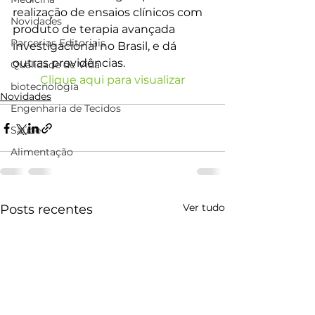
realização de ensaios clínicos com 
Novidades
produto de terapia avançada 
Parcerias Editoriais
investigacional no Brasil, e dá 
outras providências.
Qualidade de Vida
Clique aqui para visualizar
biotecnologia
Novidades
Engenharia de Tecidos
Saúde
Alimentação
Ver tudo
Posts recentes