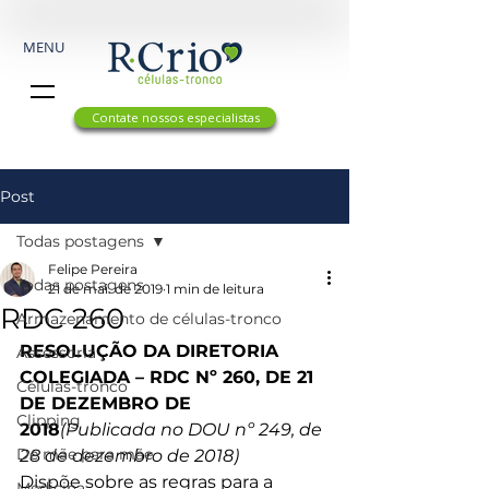
MENU
Contate nossos especialistas
Post
Todas postagens
Felipe Pereira
Todas postagens
21 de mai. de 2019
1 min de leitura
RDC 260
Armazenamento de células-tronco
RESOLUÇÃO DA DIRETORIA 
Assessoria
COLEGIADA – RDC Nº 260, DE 21 
Células-tronco
DE DEZEMBRO DE 
Clipping
2018
(Publicada no DOU nº 249, de 
De mãe para mãe
28 de dezembro de 2018)
Dispõe sobre as regras para a 
Medicina