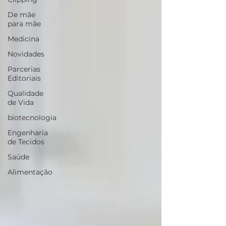
De mãe
para mãe
Medicina
Novidades
Parcerias
Editoriais
Qualidade
de Vida
biotecnologia
Engenharia
de Tecidos
Saúde
Alimentação