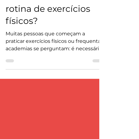
alimentares: usar na
rotina de exercícios
físicos?
Muitas pessoas que começam a
praticar exercícios físicos ou frequentar
academias se perguntam: é necessário
usar suplementos alimentares? Essa
dúvida é recorrente, e o Professor Fabio
Vieira, Pós-Doutor em Neurociências e
PhD em Ciências do Movimento
Humano, traz orientações importantes
para tomar essa decisão de maneira
consciente