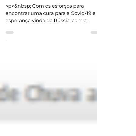
Coronavírus: A corrida
pela vacina
<p>&nbsp; Com os esforços para
encontrar uma cura para a Covid-19 e a
esperança vinda da Rússia, com a
vacina anunciada pelo presidente
Vladimir Putin, ainda sem efetivo
sucesso, diversas pesquisas acontecem
mundo afora. E todos na torcida para
que médicos e cientistas derrotem o
mal invisível nessa maratona exaustiva
– afinal, estamos em pandemia&hellip;
</p>