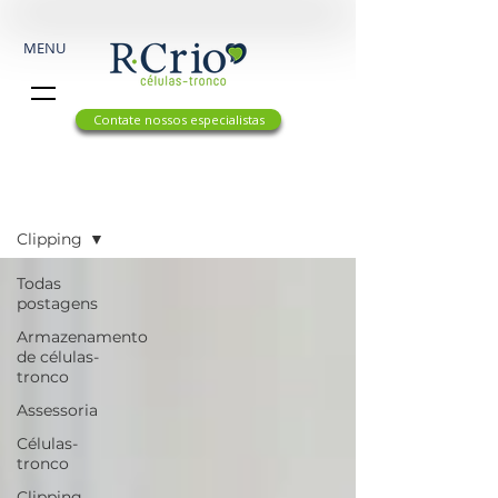
MENU
Contate nossos especialistas
Insights
Clipping
Todas
postagens
Armazenamento
de células-
tronco
Assessoria
Células-
tronco
Clipping