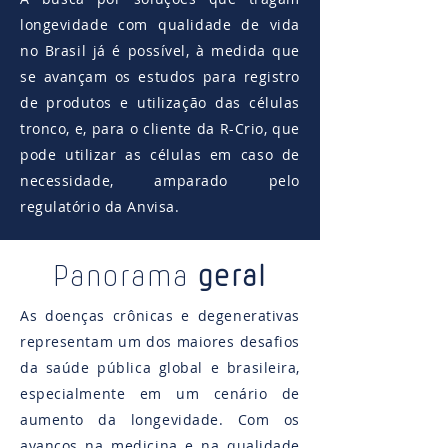
longevidade com qualidade de vida
no Brasil já é possível, à medida que
se avançam os estudos para registro
de produtos e utilização das células
tronco, e, para o cliente da R-Crio, que
pode utilizar as células em caso de
necessidade, amparado pelo
regulatório da Anvisa.
Panorama
geral
As doenças crônicas e degenerativas
representam um dos maiores desafios
da saúde pública global e brasileira,
especialmente em um cenário de
aumento da longevidade. Com os
avanços na medicina e na qualidade