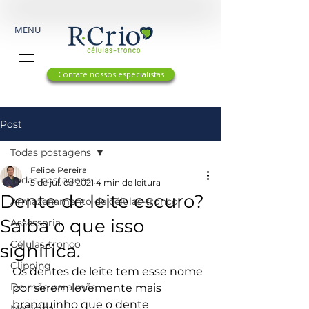
MENU
Contate nossos especialistas
Post
Todas postagens
Felipe Pereira
Todas postagens
5 de jul. de 2021
4 min de leitura
Dente de leite escuro?
Armazenamento de células-tronco
Saiba o que isso
Assessoria
Células-tronco
significa.
Clipping
Os dentes de leite tem esse nome 
De mãe para mãe
por serem levemente mais 
branquinho que o dente 
Medicina