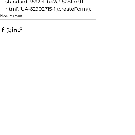
standard-3892cf1b42a98281dc91-
html', 'UA-62902715-1').createForm();
Novidades
Ver tudo
Posts recentes