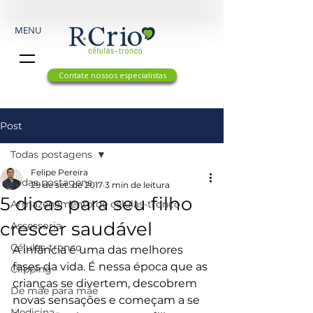
MENU
Contate nossos especialistas
Post
Todas postagens
Felipe Pereira
Todas postagens
29 de set. de 2017
3 min de leitura
5 dicas para seu filho
Armazenamento de células-tronco
crescer saudável
Assessoria
Células-tronco
A infância é uma das melhores 
fases da vida. É nessa época que as 
Clipping
crianças se divertem, descobrem 
De mãe para mãe
novas sensações e começam a se 
Medicina