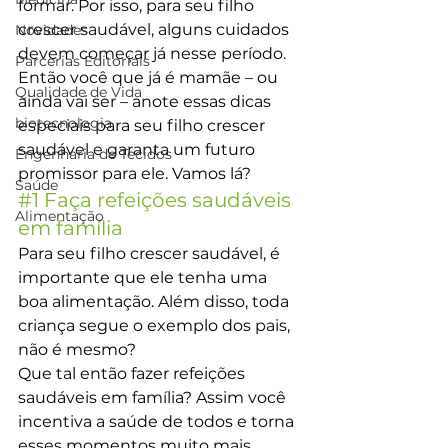
formar. Por isso, para seu filho 
crescer saudável, alguns cuidados 
Novidades
devem começar já nesse período.
Parcerias Editoriais
Então você que já é mamãe – ou 
Qualidade de Vida
ainda vai ser – anote essas dicas 
biotecnologia
especiais para seu filho crescer 
saudável e garanta um futuro 
Engenharia de Tecidos
promissor para ele. Vamos lá?
Saúde
#1
 Faça refeições saudáveis 
Alimentação
em família
Para seu filho crescer saudável, é 
importante que ele tenha uma 
boa alimentação. Além disso, toda 
criança segue o exemplo dos pais, 
não é mesmo?
Que tal então fazer refeições 
saudáveis em família? Assim você 
incentiva a saúde de todos e torna 
esses momentos muito mais 