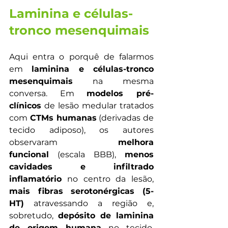
Laminina e células-
tronco mesenquimais
Aqui entra o porquê de falarmos 
em 
laminina e células-tronco 
mesenquimais
 na mesma 
conversa. Em 
modelos pré-
clínicos
 de lesão medular tratados 
com 
CTMs humanas
 (derivadas de 
tecido adiposo), os autores 
observaram 
melhora 
funcional
 (escala BBB), 
menos 
cavidades e infiltrado 
inflamatório
 no centro da lesão, 
mais fibras serotonérgicas (5-
HT)
 atravessando a região e, 
sobretudo, 
depósito de laminina 
de origem humana
 no tecido, 