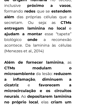
inclusive 
próximo a vasos
, 
formando 
redes
 que se 
estendem 
além
 das próprias células que a 
secretam. Ou seja: as 
CTMs 
entregam laminina no local
 e 
ajudam a montar
 esse “tapete” 
biológico 
onde
 a reconexão 
acontece. Da laminina às células 
(Menezes et al., 2014)
Além de fornecer laminina
, as 
CTMs
modulam o 
microambiente
 da lesão: 
reduzem 
a inflamação
, 
diminuem a 
cicatriz
 e 
favorecem a 
microcirculação e os circuitos 
neurais
. Ao 
depositarem laminina 
no próprio local
, elas 
criam um 