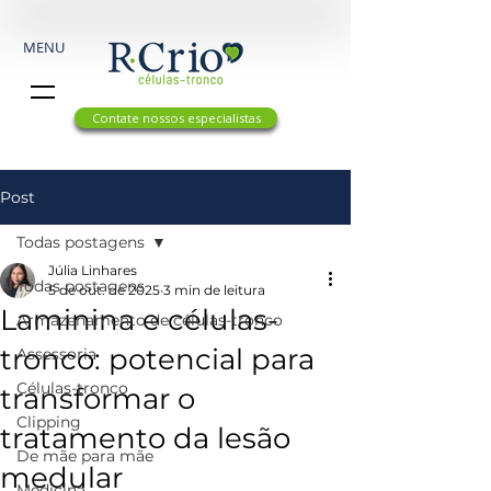
MENU
Contate nossos especialistas
Post
Todas postagens
Júlia Linhares
Todas postagens
5 de out. de 2025
3 min de leitura
Laminina e células-
Armazenamento de células-tronco
tronco: potencial para
Assessoria
Células-tronco
transformar o
Clipping
tratamento da lesão
De mãe para mãe
medular
Medicina