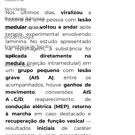
Novidades
Nos últimos dias, 
viralizou
 a 
Parcerias Editoriais
história de uma pessoa com 
lesão 
medular
 que 
voltou a andar
 após 
Qualidade de Vida
terapia experimental envolvendo 
biotecnologia
laminina. No estudo apresentado 
Engenharia de Tecidos
na reportagem, a substância foi 
Saúde
aplicada diretamente na 
medula
 (injeção intramedular) em 
Alimentação
um 
grupo pequeno
 com 
lesão 
grave (AIS A)
; entre os 
acompanhados, houve 
ganhos de 
movimento
, conversões 
AIS 
A→C/D
, reaparecimento de 
condução elétrica (MEP)
, 
retorno 
à marcha
 em caso destacado e 
recuperação de função vesical
 — 
resultados 
iniciais 
de caráter 