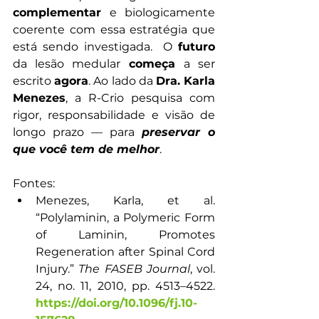
complementar
 e biologicamente 
coerente com essa estratégia que 
está sendo investigada.  O 
futuro
da lesão medular 
começa 
a ser 
escrito 
agora
. Ao lado da 
Dra. Karla 
Menezes
, a R-Crio pesquisa com 
rigor, responsabilidade e visão de 
longo prazo — para 
preservar o 
que você tem de melhor
.
Fontes: 
Menezes, Karla, et al. 
“Polylaminin, a Polymeric Form 
of Laminin, Promotes 
Regeneration after Spinal Cord 
Injury.” 
The FASEB Journal
, vol. 
24, no. 11, 2010, pp. 4513–4522. 
https://doi.org/10.1096/fj.10-