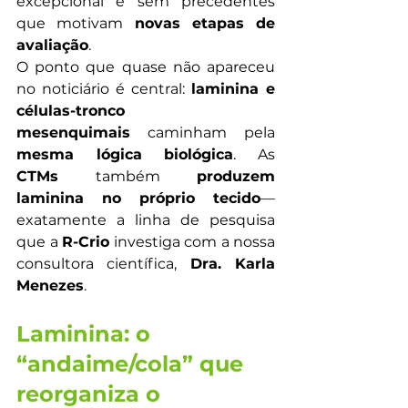
excepcional e sem precedentes 
que motivam 
novas etapas de 
avaliação
.
O ponto que quase não apareceu 
no noticiário é central: 
laminina e 
células-tronco 
mesenquimais
 caminham pela 
mesma lógica biológica
. As 
CTMs
 também 
produzem 
laminina no próprio tecido
— 
exatamente a linha de pesquisa 
que a 
R-Crio
 investiga com a nossa 
consultora científica, 
Dra. Karla 
Menezes
.
Laminina: o 
“andaime/cola” que 
reorganiza o 