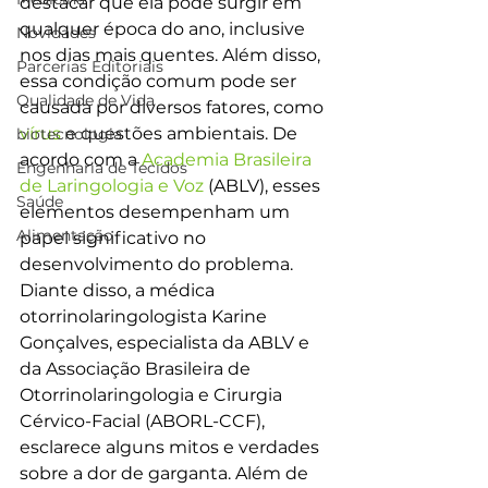
destacar que ela pode surgir em 
qualquer época do ano, inclusive 
Novidades
nos dias mais quentes. Além disso, 
Parcerias Editoriais
essa condição comum pode ser 
Qualidade de Vida
causada por diversos fatores, como 
vírus
 e questões ambientais. De 
biotecnologia
acordo com a
 Academia Brasileira 
Engenharia de Tecidos
de Laringologia e Voz
 (ABLV), esses 
Saúde
elementos desempenham um 
Alimentação
papel significativo no 
desenvolvimento do problema.
Diante disso, a médica 
otorrinolaringologista Karine 
Gonçalves, especialista da ABLV e 
da Associação Brasileira de 
Otorrinolaringologia e Cirurgia 
Cérvico-Facial (ABORL-CCF), 
esclarece alguns mitos e verdades 
sobre a dor de garganta. Além de 