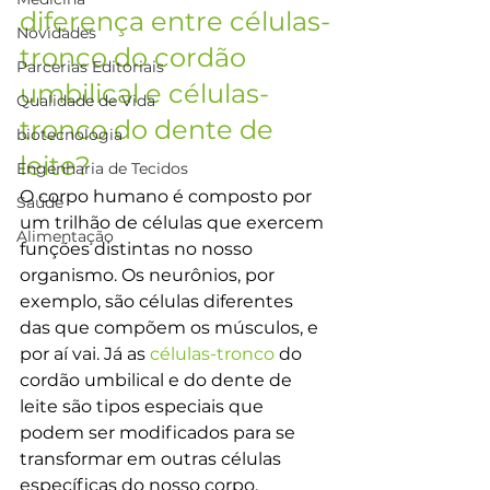
diferença entre células-
Novidades
tronco do cordão 
Parcerias Editoriais
umbilical e células-
Qualidade de Vida
tronco do dente de 
biotecnologia
leite?
Engenharia de Tecidos
O corpo humano é composto por 
Saúde
um trilhão de células que exercem 
Alimentação
funções distintas no nosso 
organismo. Os neurônios, por 
exemplo, são células diferentes 
das que compõem os músculos, e 
por aí vai. Já as 
células-tronco
 do 
cordão umbilical e do dente de 
leite são tipos especiais que 
podem ser modificados para se 
transformar em outras células 
específicas do nosso corpo.