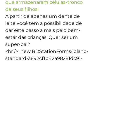
que armazenaram células-tronco 
de seus filhos!
A partir de apenas um dente de 
leite você tem a possibilidade de 
dar este passo a mais pelo bem-
estar das crianças. Quer ser um 
super-pai?
<br />  new RDStationForms('plano-
standard-3892cf1b42a98281dc91-
html', 'UA-62902715-1').createForm();
<br />
Células-tronco
Medicina