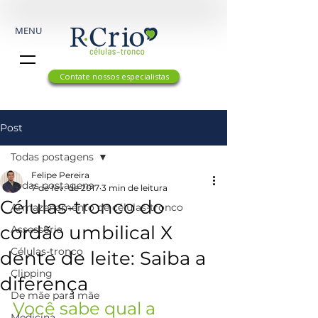
MENU
Contate nossos especialistas
Post
Todas postagens
Felipe Pereira
Todas postagens
7 de fev. de 2017
3 min de leitura
Células-tronco do
Armazenamento de células-tronco
cordão umbilical X
Assessoria
Células-tronco
dente de leite: Saiba a
Clipping
diferença
De mãe para mãe
Você sabe qual a 
Medicina