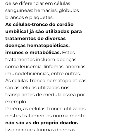
de se diferenciar em células 
sanguíneas: hemácias, glóbulos 
brancos e plaquetas.
As células-tronco do cordão 
umbilical já são utilizadas para 
tratamentos de diversas 
doenças hematopoiéticas, 
imunes e metabólicas.
 Estes 
tratamentos incluem doenças 
como leucemia, linfomas, anemias, 
imunodeficiências, entre outras. 
As células-tronco hematopoiéticas 
são as células utilizadas nos 
transplantes de medula óssea por 
exemplo.
Porém, as células-tronco utilizadas 
nestes tratamentos normalmente 
não são as do próprio doador.
Isso porque algumas doenças, 