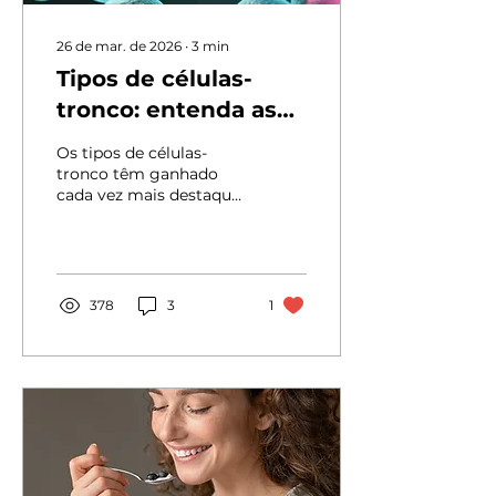
Um estudo recente
reuniu 11...
26 de mar. de 2026
∙
3
min
Tipos de células-
tronco: entenda as
diferenças e
Os tipos de células-
aplicações
tronco têm ganhado
cada vez mais destaque
na ciência e na saúde.
No entanto, muitas
pessoas ainda não
sabem que existem
diferentes categorias
378
3
1
dessas células — e que
cada uma possui
funções e aplicações
específicas no
organismo. Entre os
principais tipos
estudados estão as
células-tronco
hematopoéticas e as