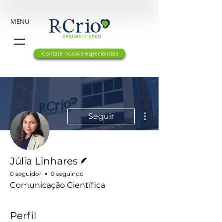
MENU
Contate nossos especialistas
Mais ações
Seguir
Escritor
Júlia Linhares
0 seguidor
0 seguindo
Comunicação Científica
Perfil