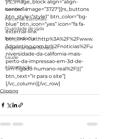
[rs_image_block align=”align-
center” image=”3727″][rs_buttons 
Novidades
btn_style=”style1″ btn_color=”bg-
Parcerias Editoriais
blue” btn_icon=”yes” icon=”fa fa-
Qualidade de Vida
external-link” 
biotecnologia
btn_link=”url:http%3A%2F%2Fwww.
3dprinting.com.br%2Fnoticias%2Fu
Engenharia de Tecidos
niversidade-da-california-mais-
Saúde
perto-da-impressao-em-3d-de-
Alimentação
um-figado-humano-real%2F|||” 
btn_text=”Ir para o site”]
[/vc_column][/vc_row]
Clipping