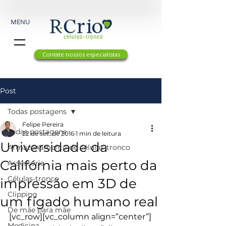
MENU
Contate nossos especialistas
Post
Todas postagens
Felipe Pereira
Todas postagens
22 de set. de 2016
1 min de leitura
Universidade da
Armazenamento de células-tronco
Califórnia mais perto da
Assessoria
Células-tronco
impressão em 3D de
Clipping
um fígado humano real
De mãe para mãe
[vc_row][vc_column align=”center”]
Medicina