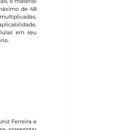
ão, o material 
máximo de 48 
ultiplicadas, 
icabilidade. 
lulas em seu 
rio.
iz Ferreira e 
se apresentar 