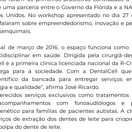
e uma parceria entre o Governo da Flórida e a NAS
os Unidos. No workshop apresentado no dia 27 d
s falaram sobre empreendedorismo, inovação e pe
senquimais.
nal de março de 2016, o espaço funciona como 
disciplinar em saúde. Dirigida pela cirurgiã-den
l é a primeira clínica licenciada nacional da R-Cri
ega para a sociedade. Com a DentalCell quer
entífico da bancada para entregar serviços 
ia e qualidade”, afirma José Ricardo.
recidos serviços exclusivos como tratamentos o
 acompanhamentos com fonoaudiólogos e ps
nético para famílias de pacientes autistas. A c
iços de extração dos dentes de leite para criopr
polpa do dente de leite.