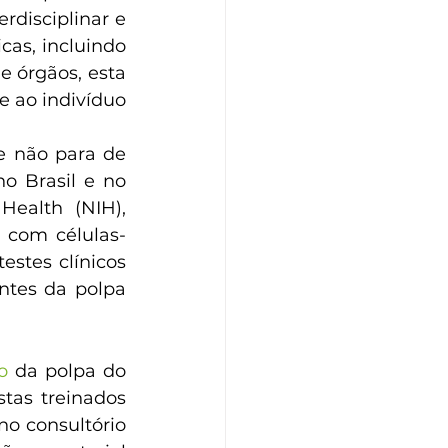
disciplinar e 
as, incluindo 
 órgãos, esta 
 ao indivíduo 
 não para de 
 Brasil e no 
ealth (NIH), 
s com células-
stes clínicos 
ntes da polpa 
o
 da polpa do 
tas treinados 
o consultório 