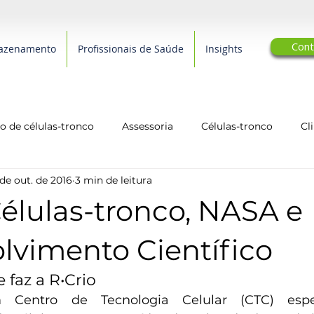
Cont
azenamento
Profissionais de Saúde
Insights
 de células-tronco
Assessoria
Células-tronco
Cl
de out. de 2016
3 min de leitura
arcerias Editoriais
Qualidade de Vida
biotecnologia
Células-tronco, NASA e
lvimento Científico
 faz a R•Crio
Centro de Tecnologia Celular (CTC) espec