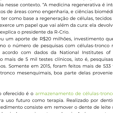
 nesse contexto. “A medicina regenerativa é inter
os de áreas como engenharia, e ciências biomédic
 ter como base a regeneração de células, tecidos e
exerce um papel que vai além da cura: ela devolve
 explica o presidente da R-Crio.
eu um aporte de R$20 milhões, investimento que
mo o número de pesquisas com células-tronco no
acordo com dados da National Institutes of H
mais de 5 mil testes clínicos, isto é, pesquisa
. Somente em 2015, foram feitos mais de 533 te
s-tronco mesenquimais, boa parte delas provenie
o oferecido é o 
armazenamento de células-tronc
ra uso futuro como terapia. Realizado por dentis
ocedimento consiste em remover o dente de leite n