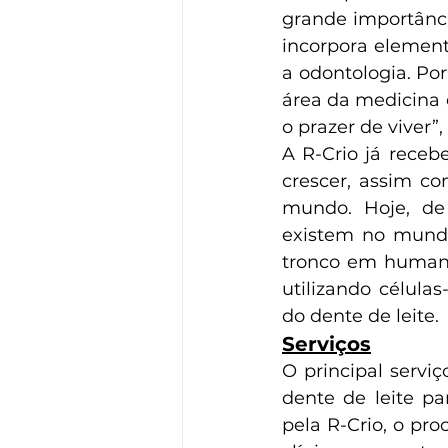
grande importância
incorpora element
a odontologia. Por
área da medicina 
o prazer de viver”,
A R-Crio já receb
crescer, assim co
mundo. Hoje, de 
existem no mundo 
tronco em humanos
utilizando célula
do dente de leite.
Serviços
O principal serviç
dente de leite pa
pela R-Crio, o pr