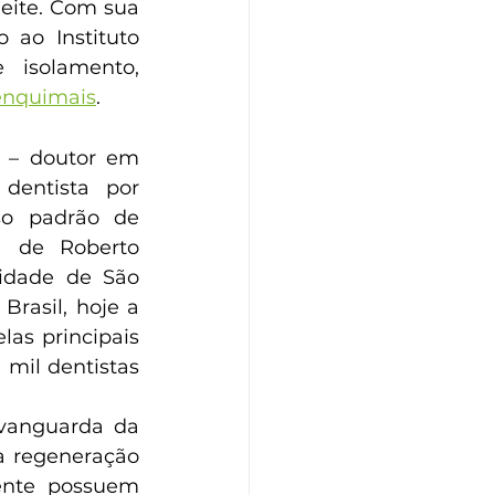
eite. Com sua 
 ao Instituto 
 isolamento, 
enquimais
.
 – doutor em 
dentista por 
so padrão de 
a de Roberto 
idade de São 
rasil, hoje a 
as principais 
 mil dentistas 
vanguarda da 
a regeneração 
ente possuem 