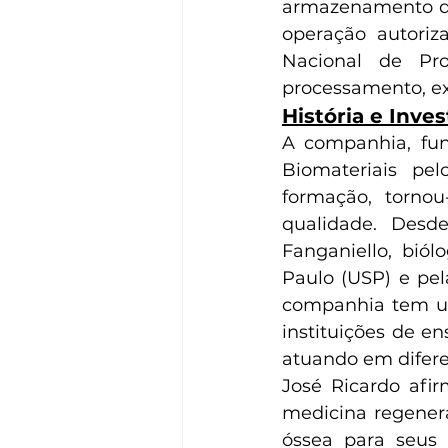
armazenamento de 
operação autoriza
Nacional de Pro
processamento, ex
História e Inve
A companhia, fun
Biomateriais pel
formação, tornou
qualidade. Desde
Fanganiello, bió
Paulo (USP) e pel
companhia tem um 
instituições de en
atuando em difere
José Ricardo afi
medicina regenera
óssea para seus 