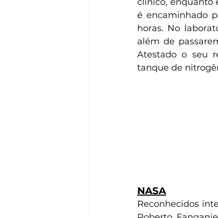
clínico, enquanto 
é encaminhado p
horas. No laborató
além de passarem 
Atestado o seu r
tanque de nitrogê
NASA
Reconhecidos inte
Roberto Fanganiel