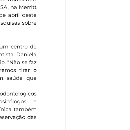
A, na Merritt 
e abril deste 
squisas sobre 
um centro de 
tista Daniela 
o. “Não se faz 
emos tirar o 
em saúde que 
dontológicos 
icólogos, e 
línica também 
eservação das 