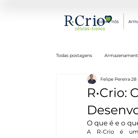
Sobre nós
Arm
Todas postagens
Armazenamento
Felipe Pereira
28 
Medicina
Novidades
P
R•Crio: 
Saúde
Alimentação
Desenvo
O que é e o que
A R-Crio é um 