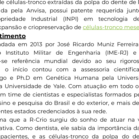
células-tronco extraídas da polpa do dente de l
da pela Anvisa, possui patente requerida junto
priedade Industrial (INPI) em tecnologia de
pansão e criopreservação de 
células-tronco mes
stimento
dada em 2013 por José Ricardo Muniz Ferreira
o Instituto Militar de Engenharia (IME-RJ) e 
-se referência mundial devido ao seu rigoro
 o início contou com a assessoria científic
logo e Ph.D em Genética Humana pela Univers
a Universidade de Yale. Com atuação em todo o B
time de cientistas e especialistas formados pel
sino e pesquisa do Brasil e do exterior, e mais de
ntes estados credenciados à sua rede.
rma que a R-Crio surgiu do sonho de atuar na 
tiva. Como dentista, ele sabia da importância d
pacientes, e as células-tronco da polpa do d