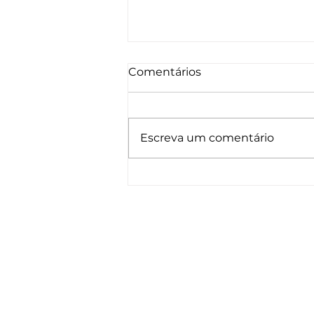
Comentários
Escreva um comentário
Tipos de células-tronco:
entenda as diferenças e
aplicações