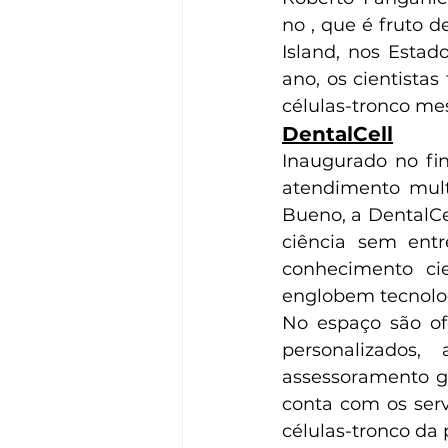
no 
, que é fruto d
Island, nos Estad
ano, os cientista
células-tronco me
DentalCell
Inaugurado no fi
atendimento multi
Bueno, a DentalCel
ciência sem entr
conhecimento ci
englobem tecnolog
No espaço são ofe
personalizados,
assessoramento ge
conta com os serv
células-tronco da 