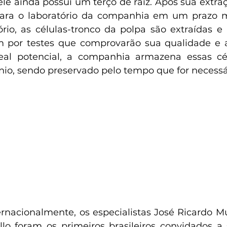
ele ainda possui um terço de raiz. Após sua extraç
ara o laboratório da companhia em um prazo 
rio, as células-tronco da polpa são extraídas e m
por testes que comprovarão sua qualidade e apl
eal potencial, a companhia armazena essas cé
nio, sendo preservado pelo tempo que for necessá
rnacionalmente, os especialistas José Ricardo Mun
lo foram os primeiros brasileiros convidados a 