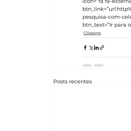
icon=”fa fa-externa
btn_link=”url:ht
pesquisa-com-celu
btn_text=”Ir para 
Clipping
Posts recentes