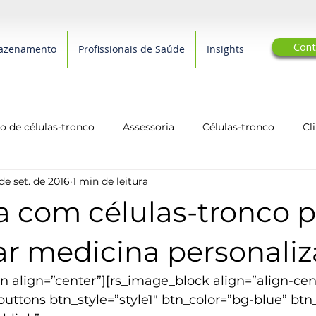
Cont
azenamento
Profissionais de Saúde
Insights
 de células-tronco
Assessoria
Células-tronco
Cl
de set. de 2016
1 min de leitura
arcerias Editoriais
Qualidade de Vida
biotecnologia
a com células-tronco 
ar medicina personali
 align=”center”][rs_image_block align=”align-cen
uttons btn_style=”style1″ btn_color=”bg-blue” btn