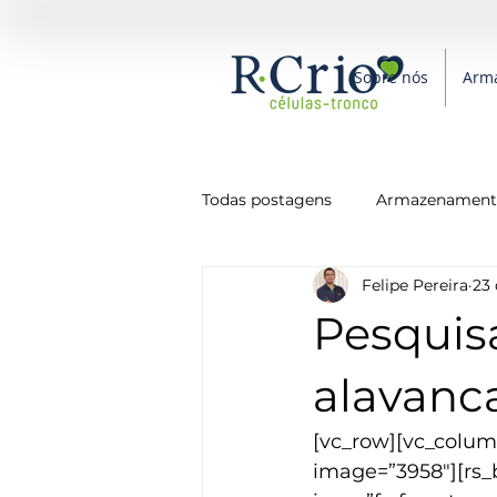
Sobre nós
Arm
Todas postagens
Armazenamento
Felipe Pereira
23 
Medicina
Novidades
P
Pesquis
Saúde
Alimentação
alavanc
[vc_row][vc_column
image=”3958″][rs_b