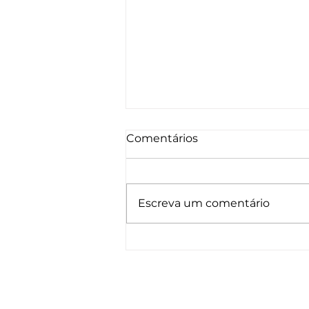
Comentários
Escreva um comentário
Suplementos alimentares:
usar na rotina de
exercícios físicos?