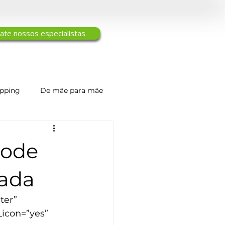
ate nossos especialistas
ipping
De mãe para mãe
Engenharia de Tecidos
pode
zada
ter” 
_icon=”yes” 