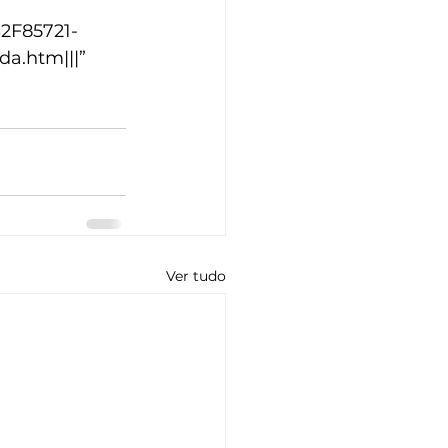
2F85721-
a.htm|||” 
Ver tudo