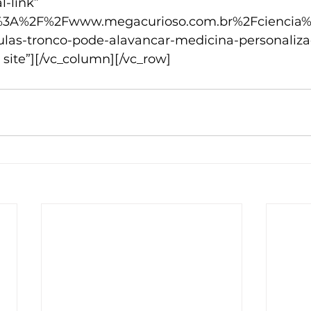
l-link” 
tp%3A%2F%2Fwww.megacurioso.com.br%2Fciencia%
las-tronco-pode-alavancar-medicina-personalizad
o site”][/vc_column][/vc_row]