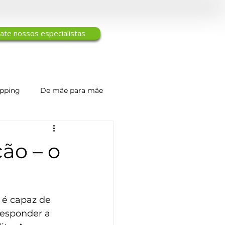
ate nossos especialistas
ipping
De mãe para mãe
Engenharia de Tecidos
ão – o
 é capaz de 
responder a 