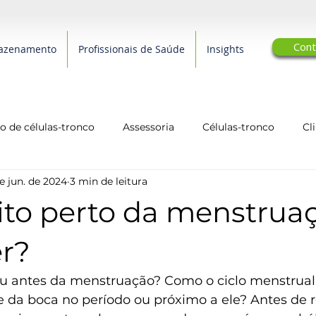
Cont
azenamento
Profissionais de Saúde
Insights
 de células-tronco
Assessoria
Células-tronco
Cl
e jun. de 2024
3 min de leitura
arcerias Editoriais
Qualidade de Vida
biotecnologia
ito perto da menstruaç
er?
ou antes da menstruação? Como o ciclo menstrual
e da boca no período ou próximo a ele? Antes de 