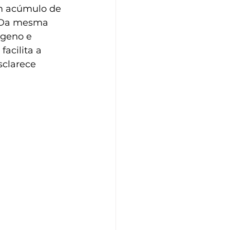
um acúmulo de 
. Da mesma 
ógeno e 
acilita a 
clarece 