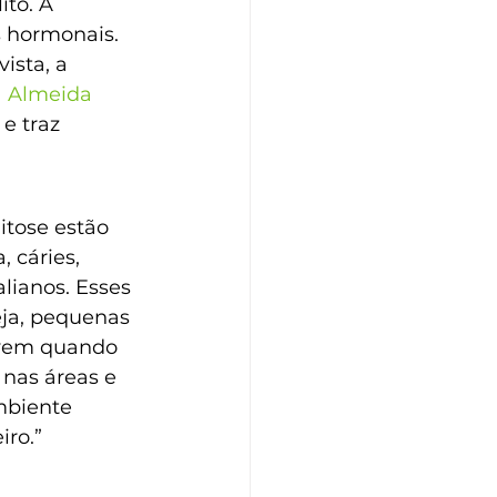
to. A 
s hormonais. 
ista, a 
a Almeida
e traz 
tose estão 
 cáries, 
ianos. Esses 
eja, pequenas 
lvem quando 
nas áreas e 
mbiente 
iro.”