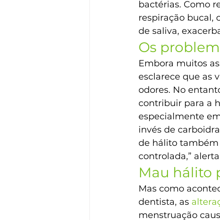
bactérias. Como r
respiração bucal,
de saliva, exacerb
Os problema
Embora muitos ass
esclarece que as v
odores. No entanto
contribuir para a 
especialmente em
invés de carboidra
de hálito também 
controlada,” alerta
Mau hálito 
Mas como acontece
dentista, as 
alter
menstruação causa