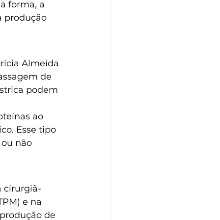
a forma, a 
a produção 
rícia Almeida 
assagem de 
ástrica podem 
oteínas ao 
co. Esse tipo 
 ou não 
cirurgiã-
TPM) e na 
 produção de 