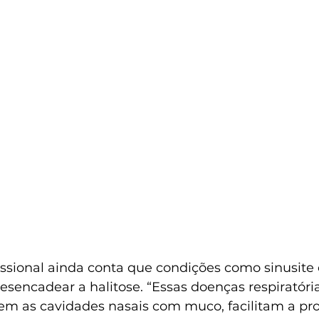
issional ainda conta que condições como sinusite 
ncadear a halitose. “Essas doenças respiratóri
m as cavidades nasais com muco, facilitam a prol