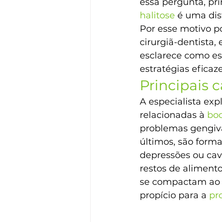
essa pergunta, pr
halitose
 é uma dis
Por esse motivo p
cirurgiã-dentista, 
esclarece como es
estratégias efica
Principais 
A especialista ex
relacionadas à
 bo
problemas gengiva
últimos, são forma
depressões ou cav
restos de aliment
se compactam ao 
propício para a 
pr