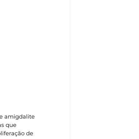
e amigdalite 
as que 
iferação de 