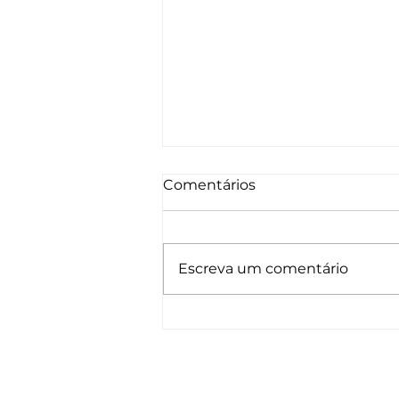
Comentários
Escreva um comentário
Tipos de células-tronco:
entenda as diferenças e
aplicações