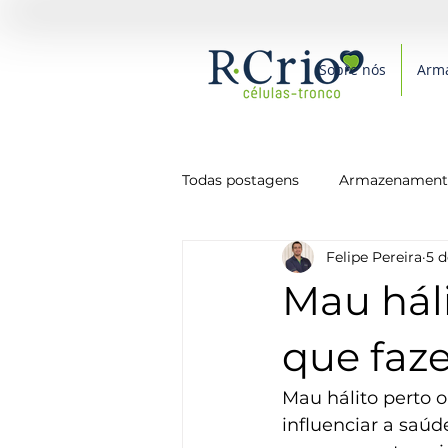
Sobre nós
Arm
Todas postagens
Armazenamento
Felipe Pereira
5 d
Medicina
Novidades
P
Mau hál
Saúde
Alimentação
que faz
Mau hálito perto 
influenciar a saúd