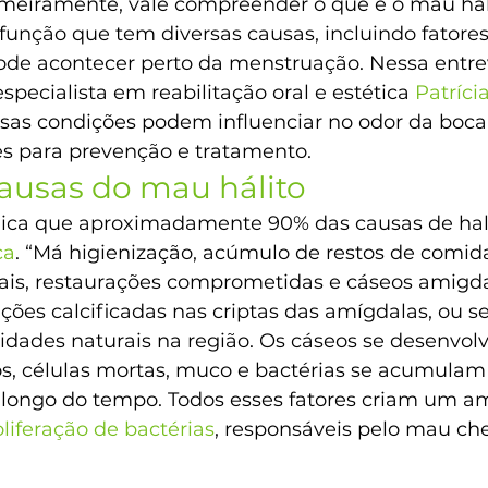
imeiramente, vale compreender o que é o mau háli
função que tem diversas causas, incluindo fatore
ode acontecer perto da menstruação. Nessa entrev
especialista em reabilitação oral e estética 
Patríci
sas condições podem influenciar no odor da boca 
zes para prevenção e tratamento.
causas do mau hálito
plica que aproximadamente 90% das causas de hali
ca
. “Má higienização, acúmulo de restos de comida,
is, restaurações comprometidas e cáseos amigdal
ções calcificadas nas criptas das amígdalas, ou s
idades naturais na região. Os cáseos se desenvo
os, células mortas, muco e bactérias se acumulam 
longo do tempo. Todos esses fatores criam um a
oliferação de bactérias
, responsáveis pelo mau che