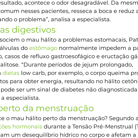
esultado, acontece o odor desagradável. Da mesm
 comum nesses pacientes, resseca a boca e reduz 
ando o problema”, analisa a especialista.
s digestivos
ociem o mau hálito a problemas estomacais, Pat
álvulas do 
estômago
 normalmente impedem a p
, casos de refluxo gastroesofágico e eructação g
halitose. “Durante períodos de jejum prolongado, 
 
dietas
 low carb, por exemplo, o corpo queima pr
tos para obter energia, resultando no hálito cetôni
pode ser um sinal de diabetes não diagnosticada
 a especialista.
perto da menstruação 
 o mau hálito perto da menstruação? Segundo a 
ações hormonais
 durante a Tensão Pré-Menstrual (
m um desequilíbrio hídrico no corpo e afetam a