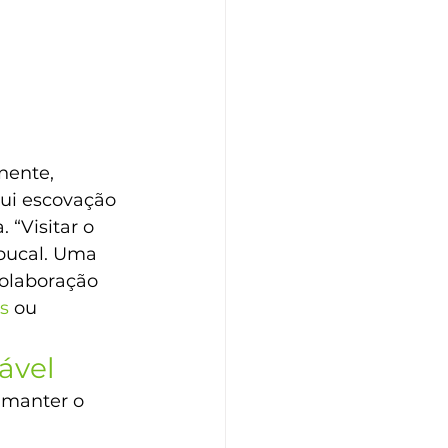
nente, 
lui escovação 
 “Visitar o 
bucal. Uma 
colaboração 
s
 ou 
ável 
 manter o 