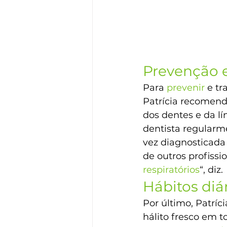
Prevenção 
Para 
prevenir
 e t
Patrícia recomenda
dos dentes e da lí
dentista regularm
vez diagnosticada 
de outros profissi
respiratórios
“, diz.
Hábitos diá
Por último, Patríc
hálito fresco em t