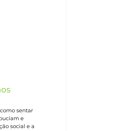
os 
, como sentar 
lbuciam e 
ão social e a 