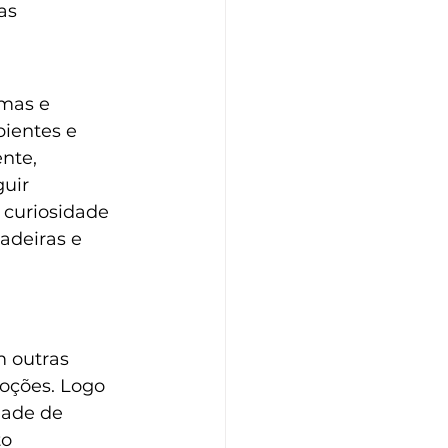
as 
mas e 
ientes e 
nte, 
uir 
curiosidade 
adeiras e 
 outras 
ções. Logo 
dade de 
o 