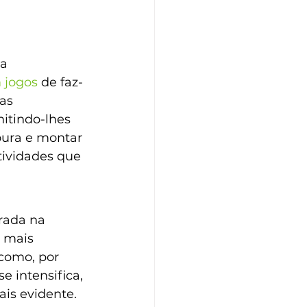
a 
 jogos
 de faz-
as 
itindo-lhes 
oura e montar 
tividades que 
rada na 
 mais 
como, por 
 intensifica, 
is evidente. 