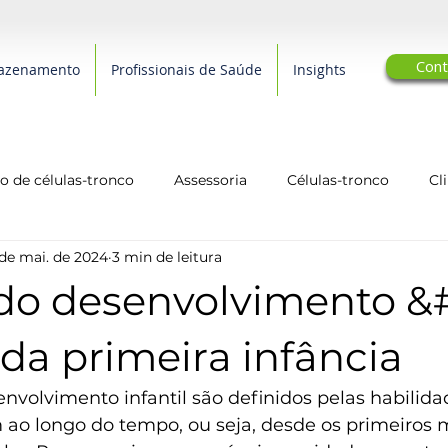
Cont
azenamento
Profissionais de Saúde
Insights
 de células-tronco
Assessoria
Células-tronco
Cl
de mai. de 2024
3 min de leitura
arcerias Editoriais
Qualidade de Vida
biotecnologia
do desenvolvimento &#
 da primeira infância
nvolvimento infantil são definidos pelas habilida
 ao longo do tempo, ou seja, desde os primeiros 