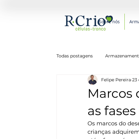
Sobre nós
Arm
Todas postagens
Armazenamento
Felipe Pereira
23 
Medicina
Novidades
P
Marcos 
Saúde
Alimentação
as fases
Os marcos do dese
crianças adquirem