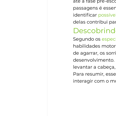
até a fase pré-esc
passagens é essen
identificar 
possíve
delas contribui p
Descobrin
Segundo os 
especi
habilidades motora
de agarrar, os so
desenvolvimento. 
levantar a cabeça,
Para resumir, esse
interagir com o m