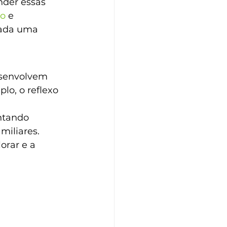
nder essas 
to
 e 
cada uma 
esenvolvem 
lo, o reflexo 
ntando 
miliares. 
orar e a 