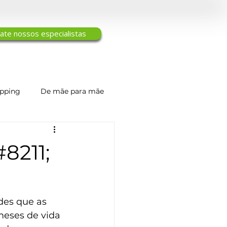
ate nossos especialistas
ipping
De mãe para mãe
Engenharia de Tecidos
8211;
des que as 
meses de vida 