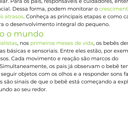
olar. Para os pais, responsáveis e cuidadores, ente
cial. Dessa forma, podem monitorar o 
crescimen
is atrasos
. Conheça as principais etapas e como 
ara o desenvolvimento integral do pequeno.
do o mundo
alistas
, nos 
primeiros meses de vida
, os bebês d
s básicas e sensoriais. Entre eles estão, por exemp
rrisos. Cada movimento e reação são marcos do 
Simultaneamente, os pais já observam o bebê te
 seguir objetos com os olhos e a responder sons fa
s são sinais de que o bebê está começando a expl
undo ao seu redor.