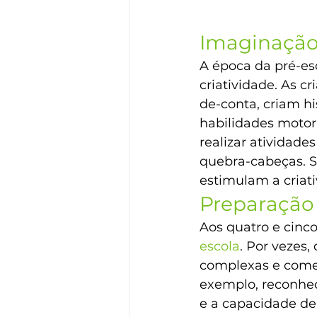
Imaginação 
A época da pré-es
criatividade. As c
de-conta, criam h
habilidades motor
realizar atividad
quebra-cabeças. Se
estimulam a criat
Preparação 
Aos quatro e cinco
escola
. Por vezes
complexas e come
exemplo, reconhece
e a capacidade de 