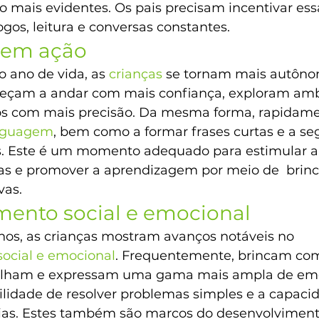
 mais evidentes. Os pais precisam incentivar ess
gos, leitura e conversas constantes.
em ação 
 ano de vida, as 
crianças
 se tornam mais autôno
meçam a andar com mais confiança, exploram amb
s com mais precisão. Da mesma forma, rapidame
inguagem
, bem como a formar frases curtas e a seg
s. Este é um momento adequado para estimular a 
ças e promover a aprendizagem por meio de  brinc
vas.
mento social e emocional
anos, as crianças mostram avanços notáveis no 
social e emocional
. Frequentemente, brincam com
tilham e expressam uma gama mais ampla de emo
ilidade de resolver problemas simples e a capaci
árias. Estes também são marcos do desenvolviment