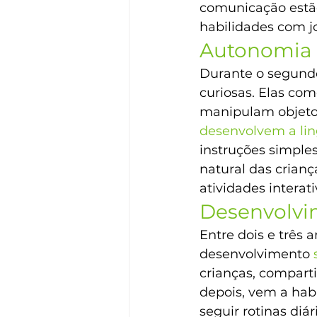
comunicação estão
habilidades com jo
Autonomia 
Durante o segundo
curiosas. Elas co
manipulam objeto
desenvolvem a l
instruções simple
natural das crian
atividades interati
Desenvolvi
Entre dois e três 
desenvolvimento 
crianças, compar
depois, vem a hab
seguir rotinas di