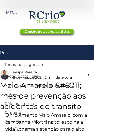
MENU
Contate nossos especialistas
Post
Todas postagens
Felipe Pereira
Todas postagens
8 de mai. de 2024
2 min de leitura
Maio Amarelo &#8211;
Armazenamento de células-tronco
mês de prevenção aos
Assessoria
Células-tronco
acidentes de trânsito
Clipping
O Movimento Maio Amarelo, com a 
De mãe para mãe
campanha “No trânsito, escolha a 
vida”, chama a atenção para o alto 
Medicina