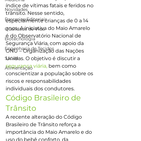
índice de vítimas fatais e feridos no 
Novidades
trânsito. Nesse sentido, 
Parcerias Editoriais
especialmente crianças de 0 a 14 
anos. A iniciativa do Maio Amarelo 
Qualidade de Vida
é do Observatório Nacional de 
biotecnologia
Segurança Viária, com apoio da 
Engenharia de Tecidos
ONU – Organização das Nações 
Saúde
Unidas. O objetivo é discutir a 
segurança viária,
 bem como 
Alimentação
conscientizar a população sobre os 
riscos e responsabilidades 
individuais dos condutores.
Código Brasileiro de 
Trânsito
A recente alteração do Código 
Brasileiro de Trânsito reforça a 
importância do Maio Amarelo e do 
uso do bebê conforto, da 