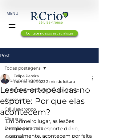
MENU
Contate nossos especialistas
Post
Todas postagens
Felipe Pereira
Todas postagens
1 de mar. de 2023
2 min de leitura
Lesões ortopédicas no
Armazenamento de células-tronco
esporte: Por que elas
Assessoria
Células-tronco
acontecem?
Clipping
Em primeiro lugar, as lesões 
De mãe para mãe
ortopédicas no esporte diário, 
normalmente, acontecem por falta 
Medicina