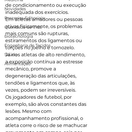
de condicionamento ou execução 
Novidades
inadequada dos exercícios.
Parcerias Editoriais
Em atletas amadores ou pessoas 
ativas fisicamente, os problemas 
Qualidade de Vida
mais comuns são rupturas, 
biotecnologia
estiramentos dos ligamentos ou 
Engenharia de Tecidos
torções no joelho e tornozelo.
Saúde
Já nos atletas de alto rendimento, 
a exposição contínua ao estresse 
Alimentação
mecânico, promove a 
degeneração das articulações, 
tendões e ligamentos que, às 
vezes, podem ser irreversíveis.
Os jogadores de futebol, por 
exemplo, são alvos constantes das 
lesões. Mesmo com 
acompanhamento profissional, o 
atleta corre o risco de se machucar 