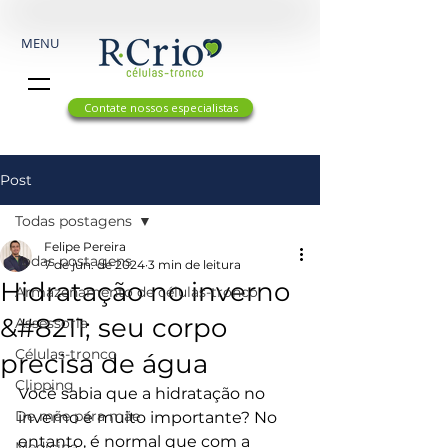
MENU
Contate nossos especialistas
Post
Todas postagens
Felipe Pereira
Todas postagens
7 de jun. de 2024
3 min de leitura
Hidratação no inverno
Armazenamento de células-tronco
&#8211; seu corpo
Assessoria
Células-tronco
precisa de água
Clipping
Você sabia que a hidratação no 
De mãe para mãe
inverno é muito importante? No 
entanto, é normal que com a 
Medicina