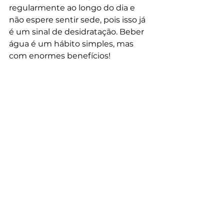
regularmente ao longo do dia e 
não espere sentir sede, pois isso já 
é um sinal de desidratação. Beber 
água é um hábito simples, mas 
com enormes benefícios!
Assessoria
Células-tronco
De mãe para mãe
Ver tudo
Posts recentes