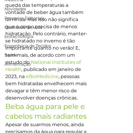
queda das temperaturas a 
Novidades
vontade de beber água também 
Parcerias Editoriais
diminua. Mas isso não significa 
que o corpo precisa de menos 
Qualidade de Vida
hidratação. Pelo contrário, manter-
biotecnologia
se hidratado no inverno é tão 
Engenharia de Tecidos
importante quanto no verão! E, 
Saúde
tem mais, de acordo com um 
estudo do 
National Institutes of 
Alimentação
Health
, publicado em janeiro de 
2023, na 
eBioMedicine
, pessoas 
bem hidratadas envelhecem mais 
devagar e têm menor risco de 
desenvolver doenças crônicas.
Beba água para pele e 
cabelos mais radiantes 
Apesar de suarmos menos, ainda 
precisamos da água para regular a 