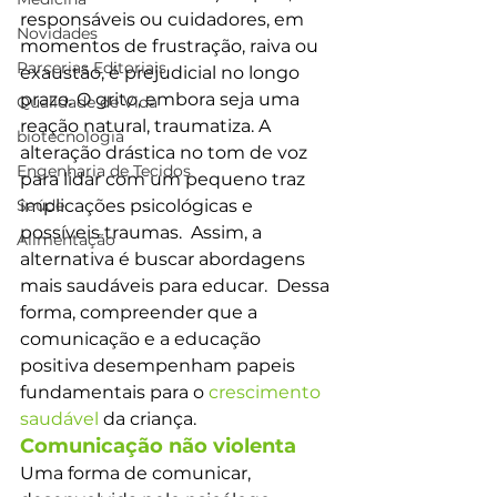
responsáveis ou cuidadores, em 
Novidades
momentos de frustração, raiva ou 
Parcerias Editoriais
exaustão, é prejudicial no longo 
prazo. O grito, embora seja uma 
Qualidade de Vida
reação natural, traumatiza. A 
biotecnologia
alteração drástica no tom de voz 
Engenharia de Tecidos
para lidar com um pequeno traz 
Saúde
implicações psicológicas e 
possíveis traumas.  Assim, a 
Alimentação
alternativa é buscar abordagens 
mais saudáveis para educar.  Dessa 
forma, compreender que a 
comunicação e a educação 
positiva desempenham papeis 
fundamentais para o 
crescimento 
saudável
 da criança.  
Comunicação não violenta 
Uma forma de comunicar, 