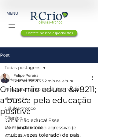
MENU
Contate nossos especialistas
Post
Todas postagens
Felipe Pereira
Todas postagens
6 de set. de 2023
2 min de leitura
Gritar não educa &#8211;
Armazenamento de células-tronco
a busca pela educação
Assessoria
Células-tronco
positiva
Clipping
Gritar não educa! Esse 
De mãe para mãe
comportamento agressivo (e 
muitas vezes tolerado) de pais, 
Medicina