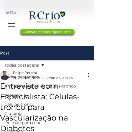
MENU
Contate nossos especialistas
Post
Todas postagens
Felipe Pereira
Todas postagens
20 de dez. de 2021
6 min de leitura
Entrevista com
Armazenamento de células-tronco
Especialista: Células-
Assessoria
Células-tronco
tronco para
Clipping
Vascularização na
De mãe para mãe
Diabetes
Medicina