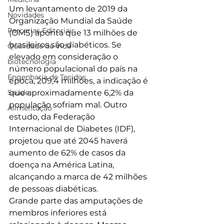
Um levantamento de 2019 da 
Novidades
Organização Mundial da Saúde 
Parcerias Editoriais
(OMS) aponta que 13 milhões de 
brasileiros são diabéticos. Se 
Qualidade de Vida
elevado em consideração o 
biotecnologia
número populacional do país na 
Engenharia de Tecidos
época, 209,4 milhões, a indicação é 
Saúde
que aproximadamente 6,2% da 
população sofriam mal. Outro 
Alimentação
estudo, da Federação 
Internacional de Diabetes (IDF), 
projetou que até 2045 haverá 
aumento de 62% de casos da 
doença na América Latina, 
alcançando a marca de 42 milhões 
de pessoas diabéticas.
Grande parte das amputações de 
membros inferiores está 