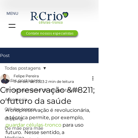
MENU
Contate nossos especialistas
Post
Todas postagens
Felipe Pereira
Todas postagens
11 de set. de 2023
2 min de leitura
Criopreservação &#8211;
Armazenamento de células-tronco
o futuro da saúde
Assessoria
Células-tronco
A criopreservação é revolucionária, 
a técnica permite, por exemplo, 
Clipping
guardar células-tronco
 para uso 
De mãe para mãe
futuro.  Nesse sentido, a 
Medicina