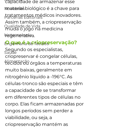
capacidade de armazenar esse 
material biológico é a chave para 
Novidades
tratamentos médicos inovadores. 
Parcerias Editoriais
Assim também, a criopreservação 
Qualidade de Vida
muda o jogo na medicina 
biotecnologia
regenerativa.
O que é a criopreservação?
Engenharia de Tecidos
Segundo os especialistas, 
Saúde
criopreservar é congelar células, 
Alimentação
tecidos ou órgãos a temperaturas 
muito baixas, geralmente em 
nitrogênio líquido a -196°C. As 
células-tronco são especiais e têm 
a capacidade de se transformar 
em diferentes tipos de células no 
corpo. Elas ficam armazenadas por 
longos períodos sem perder a 
viabilidade, ou seja, a 
criopreservação mantém as 