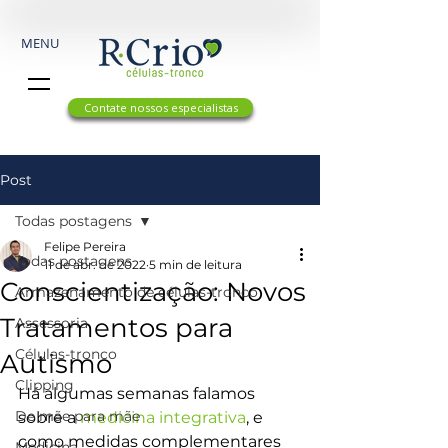
MENU
Contate nossos especialistas
Post
Todas postagens
Felipe Pereira
Todas postagens
11 de abr. de 2022
5 min de leitura
Conscientização: Novos
Armazenamento de células-tronco
Tratamentos para
Assessoria
Células-tronco
Autismo
Clipping
Há algumas semanas falamos 
De mãe para mãe
sobre a 
medicina integrativa
, e 
como medidas complementares 
Medicina