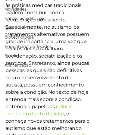
às práticas médicas tradicionais 
Novidades
podem contribuir com a 
Parcerias Editoriais
recuperação do paciente. 
Especialmente, no autismo, os 
Qualidade de Vida
tratamentos alternativos possuem 
biotecnologia
grande importância, uma vez que 
Engenharia de Tecidos
muitos deles trabalham 
Saúde
coordenação, sociabilização e os 
sentidos. Entretanto, ainda poucas 
Alimentação
pessoas, as quais são definitivas 
para o desenvolvimento do 
autista, possuem conhecimento 
sobre a condição. No texto de hoje 
entenda mais sobre a condição, 
entenda o papel das 
células-
tronco do dente de leite
, e 
conheça novos tratamentos para o 
autismo que estão melhorando 