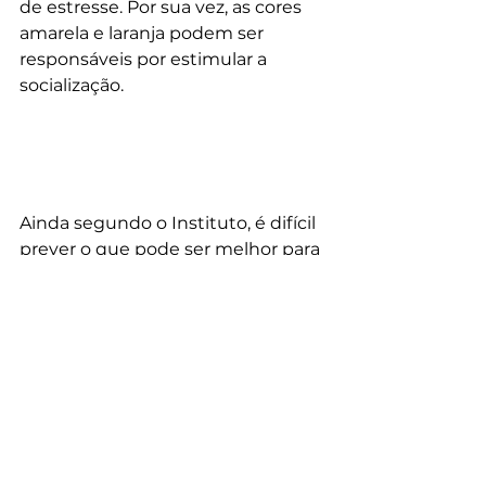
de estresse. Por sua vez, as cores 
amarela e laranja podem ser 
responsáveis por estimular a 
socialização.
Ainda segundo o Instituto, é difícil 
prever o que pode ser melhor para 
cada caso de autismo, mas a 
cromoterapia teve resultados nos 
mais variados casos. 
É importante 
mencionar que ela só pode ser 
feita com acompanhamento 
médico.
Armazenamento de 
células-tronco para 