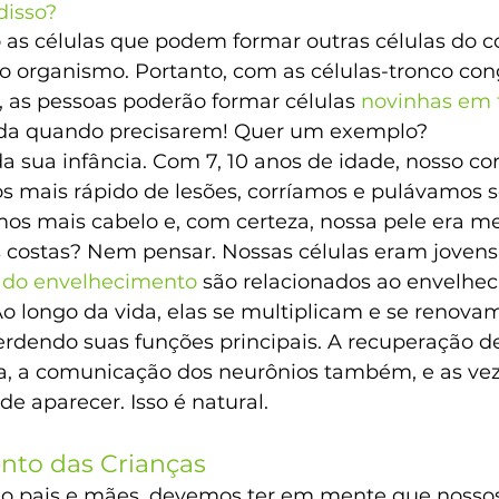
disso?
 as células que podem formar outras células do c
o organismo. Portanto, com as células-tronco con
, as pessoas poderão formar células 
novinhas em 
vida quando precisarem! Quer um exemplo?
a sua infância. Com 7, 10 anos de idade, nosso cor
 mais rápido de lesões, corríamos e pulávamos 
os mais cabelo e, com certeza, nossa pele era m
 costas? Nem pensar. Nossas células eram jovens
s do envelhecimento
 são relacionados ao envelhe
Ao longo da vida, elas se multiplicam e se renova
dendo suas funções principais. A recuperação de
ta, a comunicação dos neurônios também, e as ve
e aparecer. Isso é natural.
nto das Crianças
omo pais e mães, devemos ter em mente que nossos 