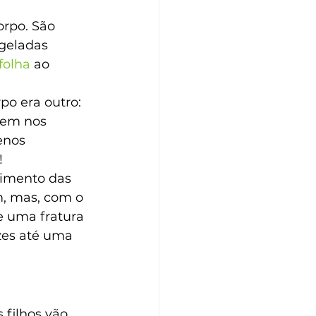
orpo. São 
geladas 
folha
 ao 
po era outro: 
sem nos 
enos 
!
cimento das 
m, mas, com o 
 uma fratura 
zes até uma 
filhos vão 