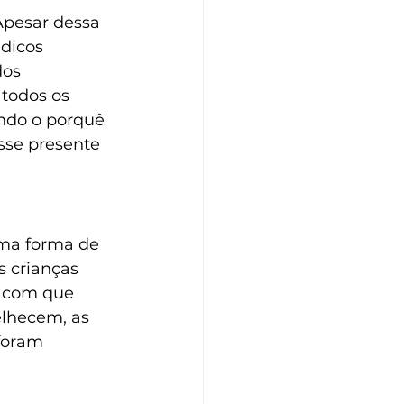
Apesar dessa 
dicos 
dos 
 todos os 
ndo o porquê 
sse presente 
ma forma de 
 crianças 
o com que 
elhecem, as 
foram 