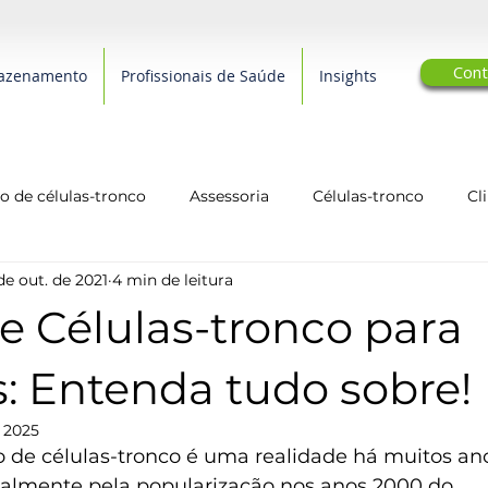
Cont
azenamento
Profissionais de Saúde
Insights
 de células-tronco
Assessoria
Células-tronco
Cl
de out. de 2021
4 min de leitura
arcerias Editoriais
Qualidade de Vida
biotecnologia
e Células-tronco para
: Entenda tudo sobre!
e 2025
e células-tronco é uma realidade há muitos anos
almente pela popularização nos anos 2000 do 