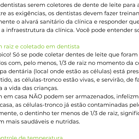
 dentistas serem coletores de dente de leite para
tre as exigências, os dentistas devem fazer treina
nte o alvará sanitário da clínica e responder que
 a infraestrutura da clínica. Você pode entender so
 raiz e coletado em dentista
ico! Só se pode coletar dentes de leite que foram
dos com, pelo menos, 1/3 de raiz no momento da col
lpa dentária (local onde estão as células) está pre
tido, as células-tronco estão vivas, e servirão, de
a vida das crianças.
m em casa NÃO podem ser armazenados, infelizme
casa, as células-tronco já estão contaminadas pel
ente, o dentinho ter menos de 1/3 de raiz, signif
m mais saudáveis e nutridas.
ntrole de temperatura