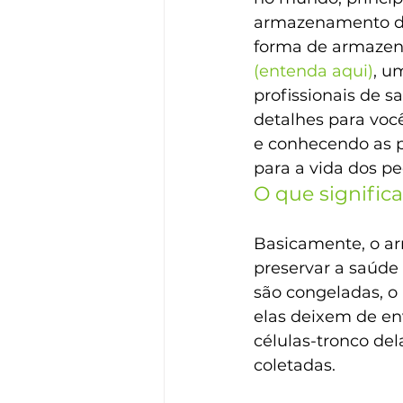
armazenamento de 
forma de armazen
(entenda aqui)
, u
profissionais de sa
detalhes para voc
e conhecendo as p
para a vida dos p
O que signific
Basicamente, o ar
preservar a saúde
são congeladas, o
elas deixem de en
células-tronco de
coletadas.