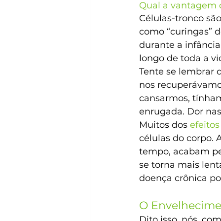
Qual a vantagem 
Células-tronco são
como “curingas” d
durante a infância
longo de toda a 
Tente se lembrar d
nos recuperávamos
cansarmos, tínham
enrugada. Dor nas
Muitos dos 
efeito
células do corpo. 
tempo, acabam per
se torna mais len
doença crônica pod
O Envelhecime
Dito isso, nós, c