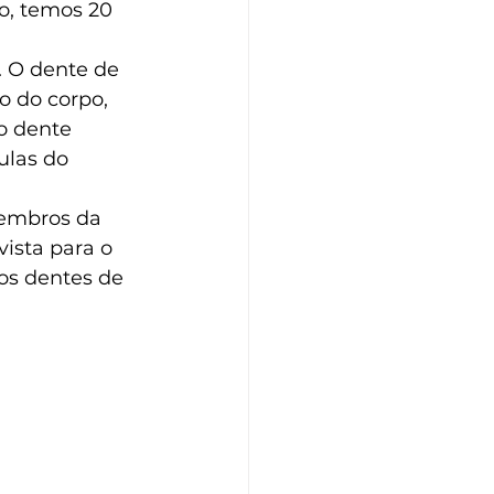
o, temos 20 
.
. O dente de 
o do corpo, 
o dente 
ulas do 
membros da 
ista para o 
os dentes de 