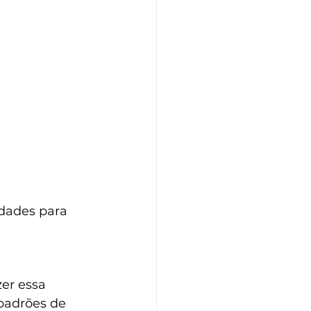
idades para 
er essa 
padrões de 