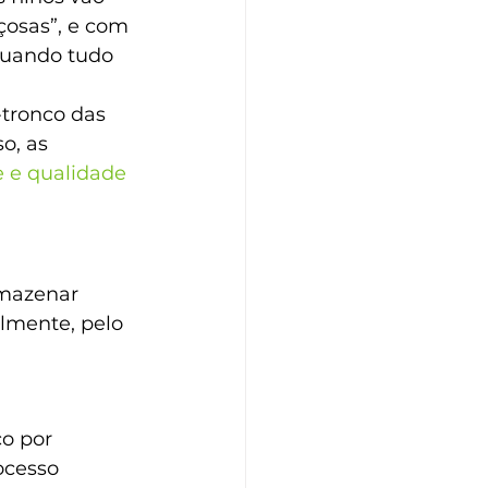
çosas”, e com 
quando tudo 
tronco das 
o, as 
 e qualidade 
rmazenar 
lmente, pelo 
o por 
ocesso 