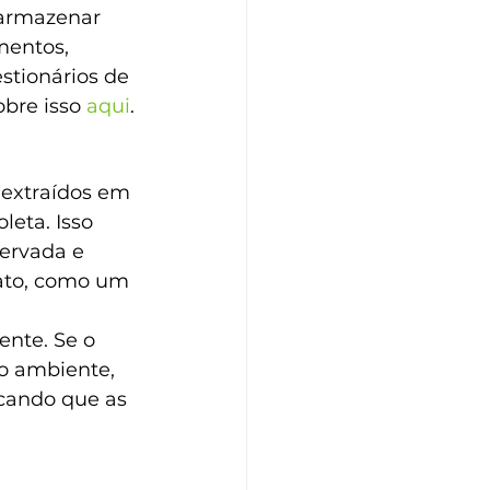
 armazenar 
mentos, 
stionários de 
bre isso 
aqui
.
 extraídos em 
eta. Isso 
servada e 
 fato, como um 
nte. Se o 
o ambiente, 
icando que as 