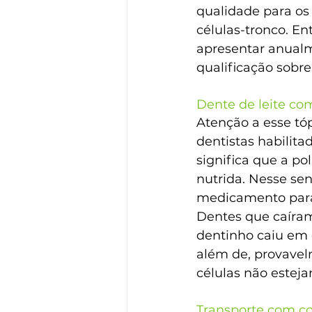
qualidade para os
células-tronco. En
apresentar anualme
qualificação sobre
Dente de leite com
Atenção a esse tóp
dentistas habilita
significa que a po
nutrida. Nesse sen
medicamento para 
Dentes que caíra
dentinho caiu em 
além de, provavelm
células não esteja
Transporte com co