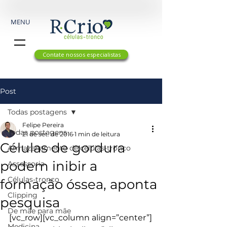
MENU
Contate nossos especialistas
Post
Todas postagens
Felipe Pereira
Todas postagens
21 de set. de 2016
1 min de leitura
Células de gordura
Armazenamento de células-tronco
podem inibir a
Assessoria
Células-tronco
formação óssea, aponta
Clipping
pesquisa
De mãe para mãe
[vc_row][vc_column align=”center”]
Medicina