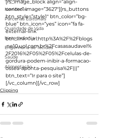
[rs_image_block align=”align-
center” image=”3627″][rs_buttons 
Novidades
btn_style=”style1″ btn_color=”bg-
Parcerias Editoriais
blue” btn_icon=”yes” icon=”fa fa-
Qualidade de Vida
external-link” 
biotecnologia
btn_link=”url:http%3A%2F%2Fblogs
.ne10.uol.com.br%2Fcasasaudavel%
Engenharia de Tecidos
2F2016%2F05%2F05%2Fcelulas-de-
Saúde
gordura-podem-inibir-a-formacao-
Alimentação
ossea-aponta-pesquisa%2F|||” 
btn_text=”Ir para o site”]
[/vc_column][/vc_row]
Clipping