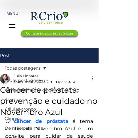
MENU
Contate nossos especialistas
Post
Todas postagens
Júlia Linhares
Todas postagens
3 de nov. de 2025
2 min de leitura
Câncer de próstata:
Armazenamento de células-tronco
prevenção e cuidado no
Assessoria
Células-tronco
Novembro Azul
Clipping
O 
câncer de próstata
 é tema 
De mãe para mãe
central do Novembro Azul e um 
convite para cuidar da saúde 
Medicina