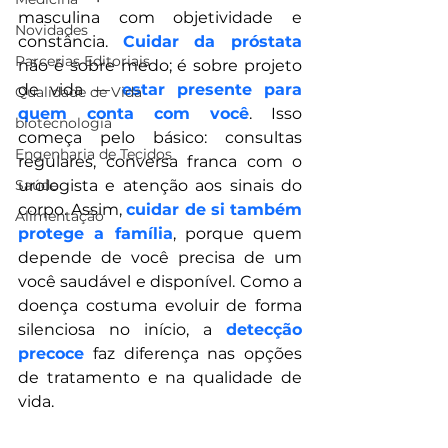
masculina com objetividade e 
Novidades
constância. 
Cuidar da próstata 
Parcerias Editoriais
não é sobre medo; é sobre projeto 
de vida — 
estar presente para 
Qualidade de Vida
quem conta com você
. Isso 
biotecnologia
começa pelo básico: consultas 
Engenharia de Tecidos
regulares, conversa franca com o 
Saúde
urologista e atenção aos sinais do 
corpo. Assim, 
cuidar de si também 
Alimentação
protege a família
, porque quem 
depende de você precisa de um 
você saudável e disponível. Como a 
doença costuma evoluir de forma 
silenciosa no início, a 
detecção 
precoce
 faz diferença nas opções 
de tratamento e na qualidade de 
vida.