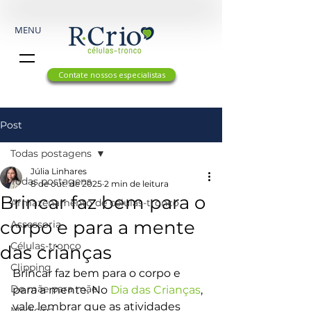
MENU
Contate nossos especialistas
Post
Todas postagens
Júlia Linhares
Todas postagens
8 de out. de 2025
2 min de leitura
Brincar faz bem para o
Armazenamento de células-tronco
corpo e para a mente
Assessoria
Células-tronco
das crianças
Clipping
Brincar faz bem para o corpo e 
De mãe para mãe
para a mente. No 
Dia das Crianças
, 
vale lembrar que as atividades 
Medicina