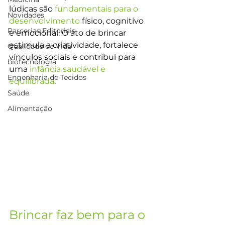
lúdicas são 
fundamentais para o 
Novidades
desenvolvimento
 físico, cognitivo 
Parcerias Editoriais
e emocional. O ato de brincar 
estimula a criatividade, fortalece 
Qualidade de Vida
vínculos sociais e contribui para 
biotecnologia
uma 
infância saudável e 
Engenharia de Tecidos
equilibrada
.
Saúde
Alimentação
Brincar faz bem para o 