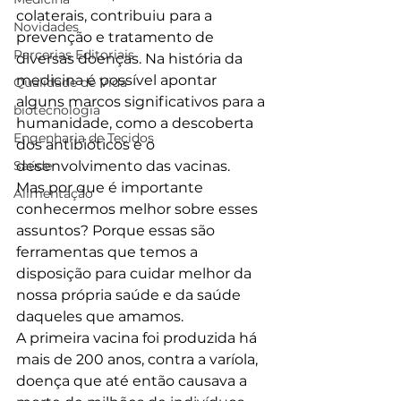
colaterais, contribuiu para a 
Novidades
prevenção e tratamento de 
Parcerias Editoriais
diversas doenças. Na história da 
medicina é possível apontar 
Qualidade de Vida
alguns marcos significativos para a 
biotecnologia
humanidade, como a descoberta 
Engenharia de Tecidos
dos antibióticos e o 
Saúde
desenvolvimento das vacinas.
Mas por que é importante 
Alimentação
conhecermos melhor sobre esses 
assuntos? Porque essas são 
ferramentas que temos a 
disposição para cuidar melhor da 
nossa própria saúde e da saúde 
daqueles que amamos.
A primeira vacina foi produzida há 
mais de 200 anos, contra a varíola, 
doença que até então causava a 