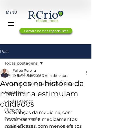
MENU
Contate nossos especialistas
Post
Todas postagens
Felipe Pereira
Todas postagens
19 de set. de 2016
3 min de leitura
Avanços na história da
Armazenamento de células-tronco
medicina estimulam
Assessoria
Células-tronco
cuidados
Clipping
Os avanços da medicina, com 
De mãe para mãe
novas vacinas e medicamentos 
mais eficazes, com menos efeitos 
Medicina