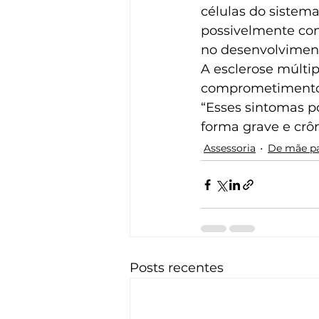
células do sistema
possivelmente con
no desenvolvimen
A esclerose múltip
comprometimento vi
“Esses sintomas po
forma grave e crôn
Assessoria
De mãe p
Posts recentes