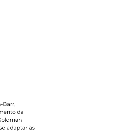
-Barr, 
imento da 
 Goldman 
se adaptar às 