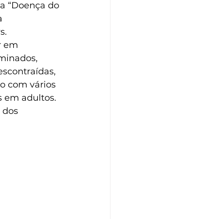
 a “Doença do 
a 
s.
r em 
minados, 
scontraídas, 
o com vários 
 em adultos. 
 dos 