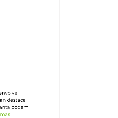
envolve 
man destaca 
rganta podem 
emas 