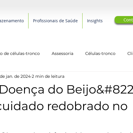
Cont
azenamento
Profissionais de Saúde
Insights
 de células-tronco
Assessoria
Células-tronco
Cl
de jan. de 2024
2 min de leitura
arcerias Editoriais
Qualidade de Vida
biotecnologia
Doença do Beijo&#822
 cuidado redobrado no
l