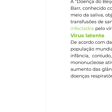
A “Doença do Beij
Barr, conhecido c
meio da saliva, o
transfusões de sa
infectados
 pelo v
Vírus latente
De acordo com dad
população mundial
infância,  contud
mononucleose ativ
aumento das glân
doenças respiratór