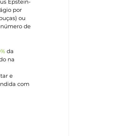
us Epstein-
ágio por 
ouças) ou 
o número de 
0%
 da 
do na 
tar e 
undida com 