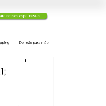
ate nossos especialistas
ipping
De mãe para mãe
Engenharia de Tecidos
1;