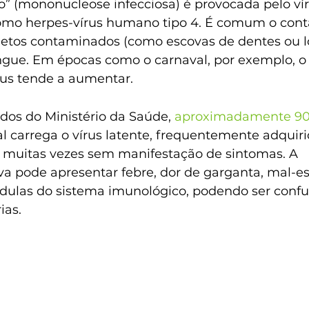
o” (mononucleose infecciosa) é provocada pelo vír
omo herpes-vírus humano tipo 4. É comum o cont
bjetos contaminados (como escovas de dentes ou l
ngue. Em épocas como o carnaval, por exemplo, 
írus tende a aumentar.
os do Ministério da Saúde, 
aproximadamente 9
 carrega o vírus latente, frequentemente adquiri
o, muitas vezes sem manifestação de sintomas. A 
a pode apresentar febre, dor de garganta, mal-es
dulas do sistema imunológico, podendo ser conf
ias.