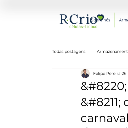
Sobre nós
Arm
Todas postagens
Armazenamento
Felipe Pereira
26 
Medicina
Novidades
P
&#8220;
Saúde
Alimentação
&#8211;
carnava