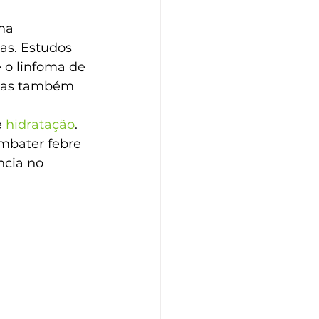
ma 
as. Estudos 
 o linfoma de 
icas também 
 
hidratação
. 
mbater febre 
ncia no 